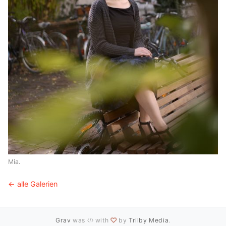
Mia.
← alle Galerien
Grav
was
with
by
Trilby Media
.