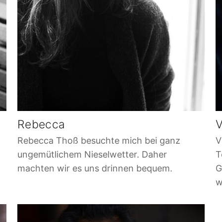
Rebecca
V
Rebecca Thoß besuchte mich bei ganz
V
ungemütlichem Nieselwetter. Daher
T
machten wir es uns drinnen bequem.
G
w